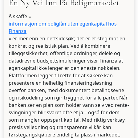
En Ny Vei Inn På Boligmarkedet
Å skaffe «
informasjon om boliglån uten egenkapital hos
Finanza
» er mer enn en nettsidesøk; det er et steg mot en
konkret og realistisk plan. Ved å kombinere
tilleggssikkerhet, offentlige ordninger, deleie og
datadrevne budsjett­simuleringer viser Finanza at
egenkapital ikke lenger er den eneste nøkkelen.
Plattformen legger til rette for at søkere kan
presentere en helhetlig finansieringsløsning
overfor banken, med dokumentert betalingsevne
og risikodeling som gir trygghet for alle parter. Når
banken ser en plan som holder vann selv ved rente­
svingninger, blir svaret ofte et ja – også for dem
som mangler oppspart kapital. Med riktig verktøy,
presis veiledning og transparente vilkår kan
førstegangskjøpere endelig ta plass i markedet,