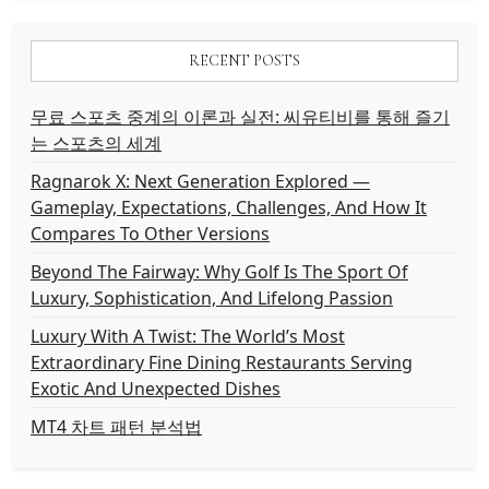
RECENT POSTS
무료 스포츠 중계의 이론과 실전: 씨유티비를 통해 즐기
는 스포츠의 세계
Ragnarok X: Next Generation Explored —
Gameplay, Expectations, Challenges, And How It
Compares To Other Versions
Beyond The Fairway: Why Golf Is The Sport Of
Luxury, Sophistication, And Lifelong Passion
Luxury With A Twist: The World’s Most
Extraordinary Fine Dining Restaurants Serving
Exotic And Unexpected Dishes
MT4 차트 패턴 분석법