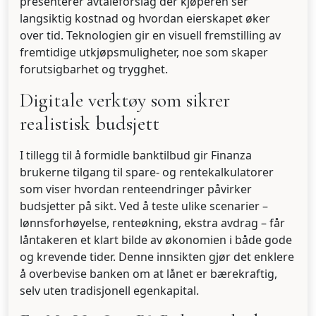
presenterer avtale­forslag der kjøperen ser
langsiktig kostnad og hvordan eierskapet øker
over tid. Teknologien gir en visuell fremstilling av
fremtidige utkjøps­muligheter, noe som skaper
forutsigbarhet og trygghet.
Digitale verktøy som sikrer
realistisk budsjett
I tillegg til å formidle banktilbud gir Finanza
brukerne tilgang til spare- og rentekalkulatorer
som viser hvordan renteendringer påvirker
budsjetter på sikt. Ved å teste ulike scenarier –
lønnsforhøyelse, renteøkning, ekstra avdrag – får
låntakeren et klart bilde av økonomien i både gode
og krevende tider. Denne innsikten gjør det enklere
å overbevise banken om at lånet er bærekraftig,
selv uten tradisjonell egenkapital.